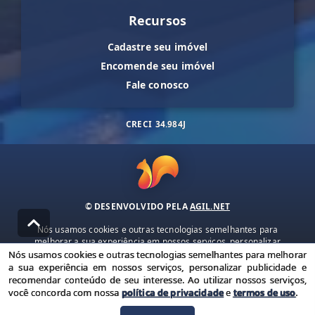
Recursos
Cadastre seu imóvel
Encomende seu imóvel
Fale conosco
CRECI
34.984J
© DESENVOLVIDO PELA
AGIL.NET
Nós usamos cookies e outras tecnologias semelhantes para
melhorar a sua experiência em nossos serviços, personalizar
publicidade e recomendar conteúdo de seu interesse. Ao utilizar
Nós usamos cookies e outras tecnologias semelhantes para melhorar
nossos serviços, você concorda com nossa política de privacidade e
a sua experiência em nossos serviços, personalizar publicidade e
termos de uso.
recomendar conteúdo de seu interesse. Ao utilizar nossos serviços,
você concorda com nossa
política de privacidade
e
termos de uso
.
Política de Privacidade
Termos de uso