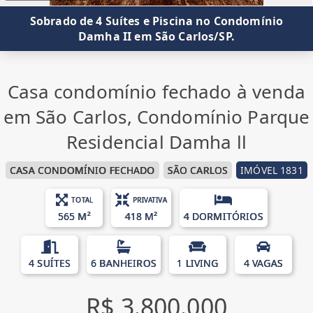
Sobrado de 4 Suítes e Piscina no Condomínio
Damha II em São Carlos/SP.
Casa condomínio fechado à venda
em São Carlos, Condomínio Parque
Residencial Damha ll
CASA CONDOMÍNIO FECHADO
SÃO CARLOS
IMÓVEL 1831
TOTAL
PRIVATIVA
565 M²
418 M²
4 DORMITÓRIOS
4 SUÍTES
6 BANHEIROS
1 LIVING
4 VAGAS
R$ 3.800.000