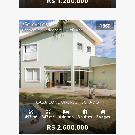
R$ 1.200.000
SÃO CARLOS
1869
Condomínio residencial Swiss Park
CASA CONDOMÍNIO FECHADO
497 m²
347 m²
4 dorms
3 suítes
2 vagas
R$ 2.600.000