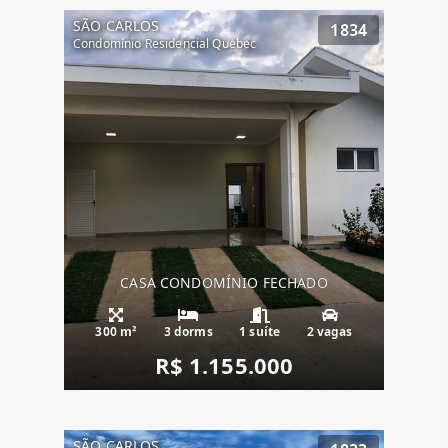
SÃO CARLOS
1834
Condomínio Residencial Quebec
CASA CONDOMÍNIO FECHADO
300 m²
3 dorms
1 suíte
2 vagas
R$ 1.155.000
SÃO CARLOS