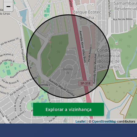
−
Explorar a vizinhança
Leaflet
| ©
OpenStreetMap
contributors