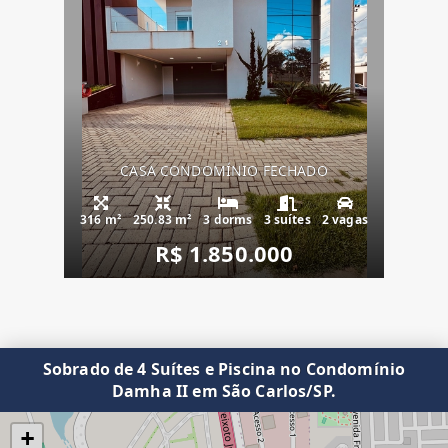
CASA CONDOMÍNIO FECHADO
316 m²
250.83 m²
3 dorms
3 suítes
2 vagas
R$ 1.850.000
Sobrado de 4 Suítes e Piscina no Condomínio
Damha II em São Carlos/SP.
+