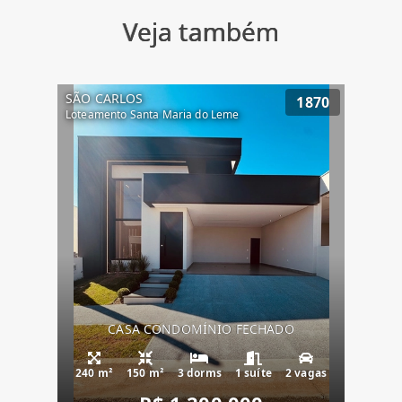
Veja também
SÃO CARLOS
1870
Loteamento Santa Maria do Leme
CASA CONDOMÍNIO FECHADO
240 m²
150 m²
3 dorms
1 suíte
2 vagas