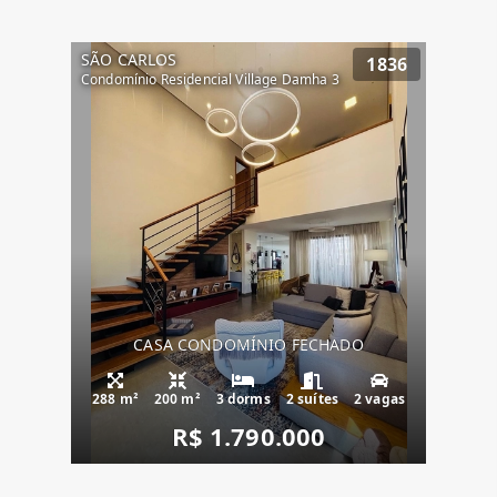
SÃO CARLOS
1836
Condomínio Residencial Village Damha 3
CASA CONDOMÍNIO FECHADO
288 m²
200 m²
3 dorms
2 suítes
2 vagas
R$ 1.790.000