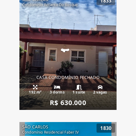
1833
Condomínio Recanto Do Bosque
CASA CONDOMÍNIO FECHADO
192 m²
3 dorms
1 suíte
2 vagas
R$ 630.000
SÃO CARLOS
1830
Condomínio Residencial Faber IV