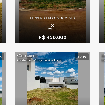
TERRENO EM CONDOMÍNIO
327 m²
R$ 450.000
SÃO CARLOS
S
5
1795
Condomínio Village São Carlos IV
Lo