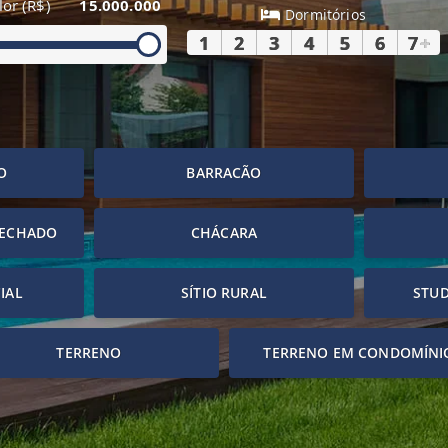
lor (R$)
15.000.000
Dormitórios
1
2
3
4
5
6
7
+
O
BARRACÃO
FECHADO
CHÁCARA
IAL
SÍTIO RURAL
STUD
TERRENO
TERRENO EM CONDOMÍNI