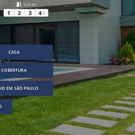
Suítes
1
2
3
4
+
CASA
COBERTURA
IO EM SÃO PAULO
O