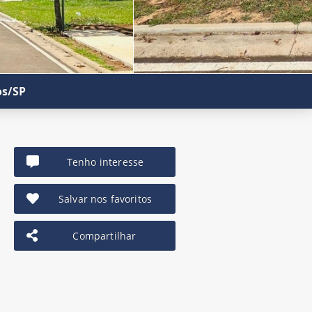
os/SP
Tenho interesse
Salvar nos favoritos
Compartilhar