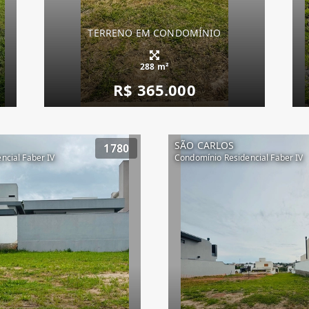
TERRENO EM CONDOMÍNIO
288 m²
R$ 365.000
SÃO CARLOS
1780
ncial Faber IV
Condomínio Residencial Faber IV