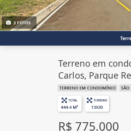
3 FOTOS
Terr
Terreno em cond
Carlos, Parque R
TERRENO EM CONDOMÍNIO
SÃO
TOTAL
TERRENO
444.4 M²
13X30
R$ 775.000