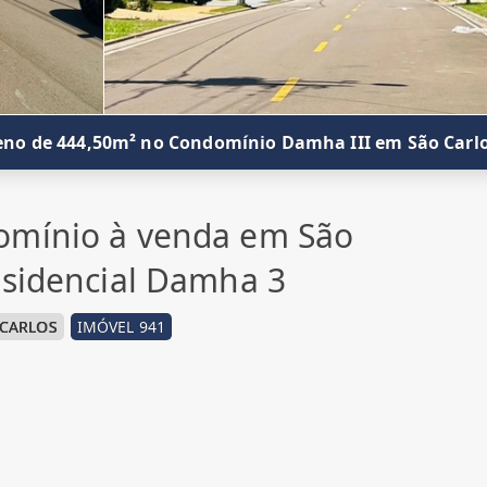
eno de 444,50m² no Condomínio Damha III em São Carl
omínio à venda em São
esidencial Damha 3
 CARLOS
IMÓVEL 941