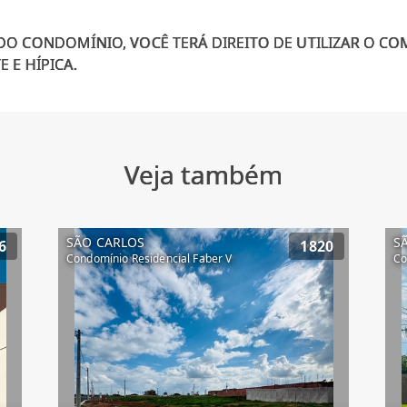
 DO CONDOMÍNIO, VOCÊ TERÁ DIREITO DE UTILIZAR O C
Veja também
SÃO CARLOS
S
6
1820
Condomínio Residencial Faber V
Co