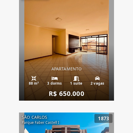
APARTAMENTO
88 m²
3 dorms
1 suíte
2 vagas
R$ 650.000
SÃO CARLOS
1873
Parque Faber Castell I