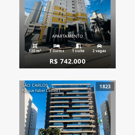
APARTAMENTO
120 m²
3 dorms
1 suíte
2 vagas
R$ 742.000
SÃO CARLOS
1823
Parque Faber Castell I