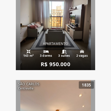
APARTAMENTO
143 m²
3 dorms
3 suítes
2 vagas
R$ 950.000
SÃO CARLOS
1835
Centreville