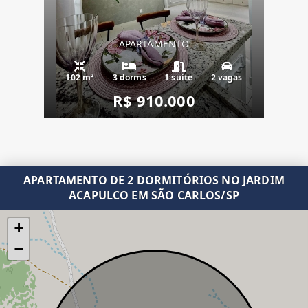
APARTAMENTO
102 m²
3 dorms
1 suíte
2 vagas
R$ 910.000
APARTAMENTO DE 2 DORMITÓRIOS NO JARDIM
ACAPULCO EM SÃO CARLOS/SP
+
−