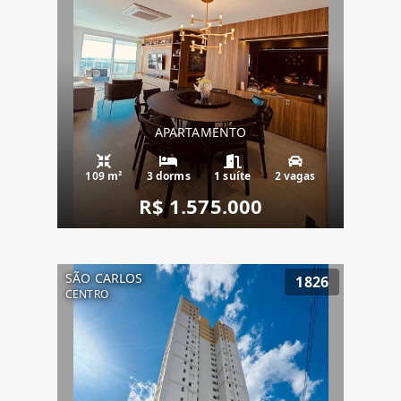
APARTAMENTO
109 m²
3 dorms
1 suíte
2 vagas
R$ 1.575.000
SÃO CARLOS
1826
CENTRO