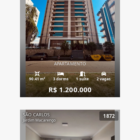
APARTAMENTO
90.41 m²
3 dorms
1 suíte
2 vagas
R$ 1.200.000
SÃO CARLOS
1872
Jardim Macarengo