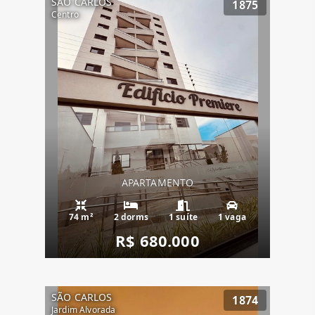
SÃO CARLOS
1875
Centro
APARTAMENTO
74 m²
2 dorms
1 suíte
1 vaga
R$ 680.000
SÃO CARLOS
1874
Jardim Alvorada