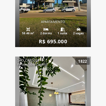
APARTAMENTO
59.46 m²
2 dorms
1 suíte
2 vagas
R$ 695.000
SÃO CARLOS
1822
Parque Faber Castell I