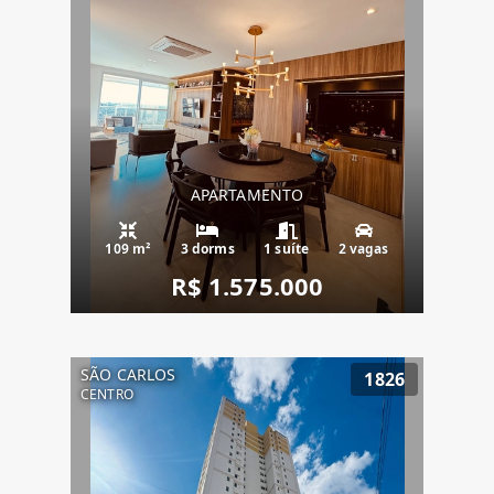
APARTAMENTO
109 m²
3 dorms
1 suíte
2 vagas
R$ 1.575.000
SÃO CARLOS
1826
CENTRO