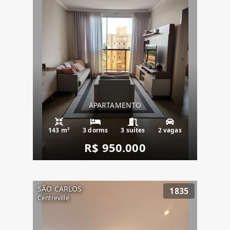
APARTAMENTO
143 m²
3 dorms
3 suítes
2 vagas
R$ 950.000
SÃO CARLOS
1835
Centreville