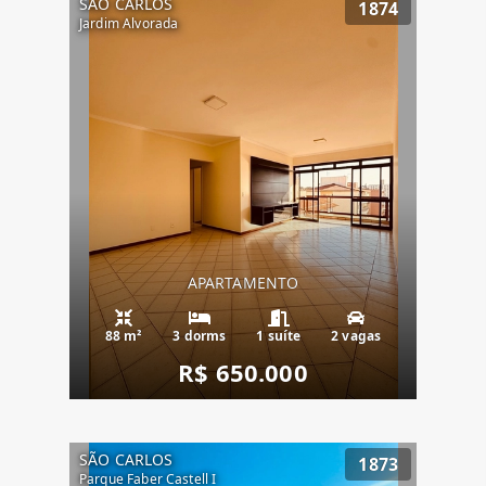
SÃO CARLOS
1874
Jardim Alvorada
APARTAMENTO
88 m²
3 dorms
1 suíte
2 vagas
R$ 650.000
SÃO CARLOS
1873
Parque Faber Castell I