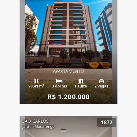
APARTAMENTO
90.41 m²
3 dorms
1 suíte
2 vagas
R$ 1.200.000
SÃO CARLOS
1872
Jardim Macarengo