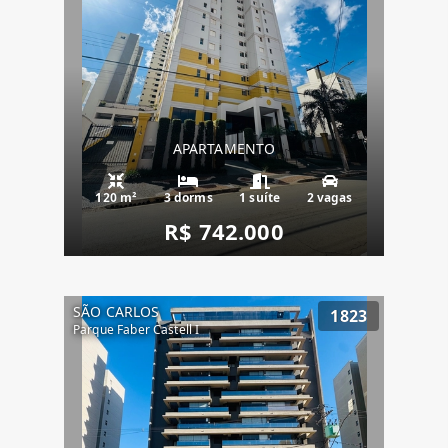
APARTAMENTO
120 m²
3 dorms
1 suíte
2 vagas
R$ 742.000
SÃO CARLOS
1823
Parque Faber Castell I