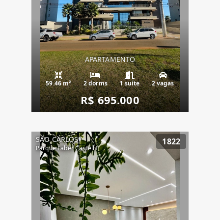
APARTAMENTO
59.46 m²
2 dorms
1 suíte
2 vagas
R$ 695.000
SÃO CARLOS
1822
Parque Faber Castell I