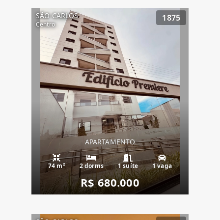
SÃO CARLOS
1875
Centro
APARTAMENTO
74 m²
2 dorms
1 suíte
1 vaga
R$ 680.000