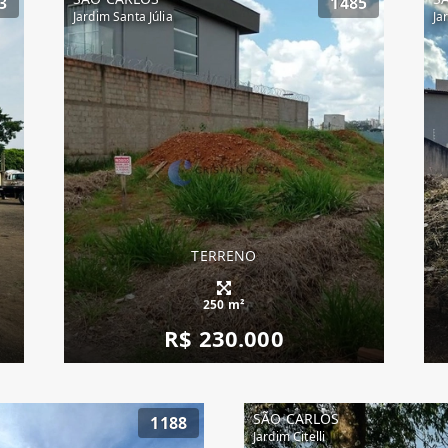
3
1485
Jardim Santa Júlia
Ja
TERRENO
250 m²
R$ 230.000
SÃO CARLOS
1188
Jardim Citelli