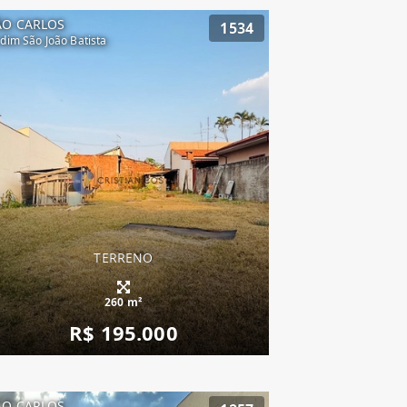
ÃO CARLOS
1534
rdim São João Batista
TERRENO
260 m²
R$ 195.000
ÃO CARLOS