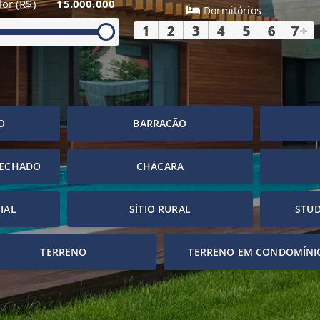
lor (R$)
15.000.000
Dormitórios
1
2
3
4
5
6
7
+
O
BARRACÃO
FECHADO
CHÁCARA
IAL
SÍTIO RURAL
STUD
TERRENO
TERRENO EM CONDOMÍNI