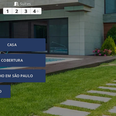
Suítes
1
2
3
4
+
CASA
COBERTURA
IO EM SÃO PAULO
O