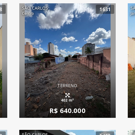
SÃO CARLOS
S
8
1631
Centro
Ja
TERRENO
402 m²
R$ 640.000
SÃO CARLOS
S