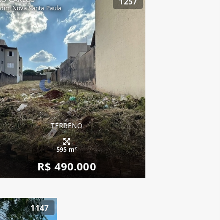
1257
rdim Nova Santa Paula
TERRENO
595 m²
R$ 490.000
1147