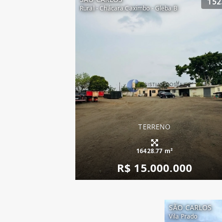
152
Rural - Chácara Caximbo - Gleba B
TERRENO
16428.77 m²
R$ 15.000.000
SÃO CARLOS
Vila Prado