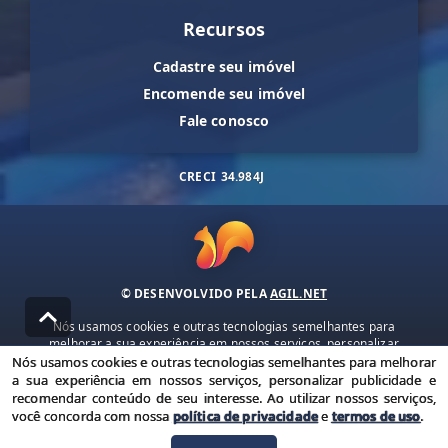
Recursos
Cadastre seu imóvel
Encomende seu imóvel
Fale conosco
CRECI
34.984J
© DESENVOLVIDO PELA
AGIL.NET
Nós usamos cookies e outras tecnologias semelhantes para
melhorar a sua experiência em nossos serviços, personalizar
publicidade e recomendar conteúdo de seu interesse. Ao utilizar
Nós usamos cookies e outras tecnologias semelhantes para melhorar
nossos serviços, você concorda com nossa política de privacidade e
a sua experiência em nossos serviços, personalizar publicidade e
termos de uso.
recomendar conteúdo de seu interesse. Ao utilizar nossos serviços,
você concorda com nossa
política de privacidade
e
termos de uso
.
Política de Privacidade
Termos de uso