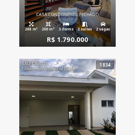
CASA CONDOMÍNIO FECHADO
288 m²
200 m²
3 dorms
2 suítes
2 vagas
R$ 1.790.000
SÃO CARLOS
1834
Condomínio Residencial Quebec