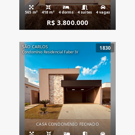
565 m²
418 m²
4 dorms
4 suítes
4 vagas
R$ 3.800.000
SÃO CARLOS
1830
Condomínio Residencial Faber IV
CASA CONDOMÍNIO FECHADO