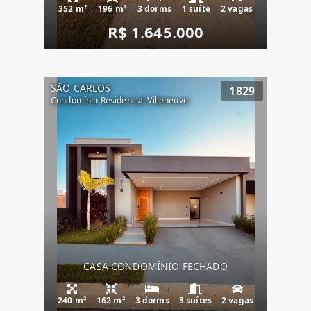
352 m²
196 m²
3 dorms
1 suíte
2 vagas
R$ 1.645.000
SÃO CARLOS
1829
Condomínio Residencial Villeneuve
CASA CONDOMÍNIO FECHADO
240 m²
162 m²
3 dorms
3 suítes
2 vagas