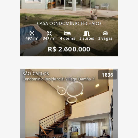
CASA CONDOMÍNIO FECHADO
497 m²
347 m²
4 dorms
3 suítes
2 vagas
R$ 2.600.000
SÃO CARLOS
1836
Condomínio Residencial Village Damha 3