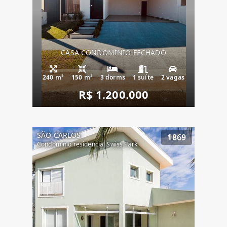
CASA CONDOMÍNIO FECHADO
240 m²
150 m²
3 dorms
1 suíte
2 vagas
R$ 1.200.000
SÃO CARLOS
1869
Condomínio residencial Swiss Park