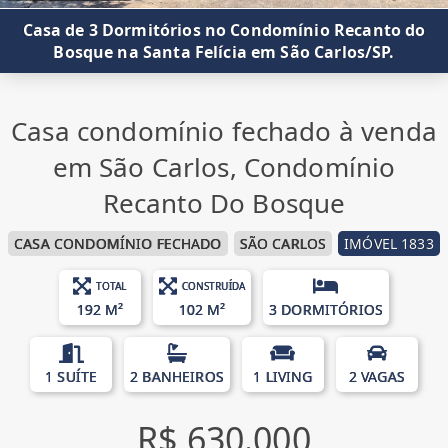
Casa de 3 Dormitórios no Condomínio Recanto do
Bosque na Santa Felícia em São Carlos/SP.
Casa condomínio fechado à venda
em São Carlos, Condomínio
Recanto Do Bosque
CASA CONDOMÍNIO FECHADO
SÃO CARLOS
IMÓVEL 1833
TOTAL
CONSTRUÍDA
192 M²
102 M²
3 DORMITÓRIOS
1 SUÍTE
2 BANHEIROS
1 LIVING
2 VAGAS
R$ 630.000