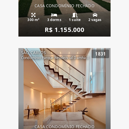
CASA CONDOMÍNIO FECHADO
300 m²
3 dorms
1 suíte
2 vagas
R$ 1.155.000
SÃO CARLOS
1831
Condomínio Parque Residencial Damha ll
CASA CONDOMÍNIO FECHADO