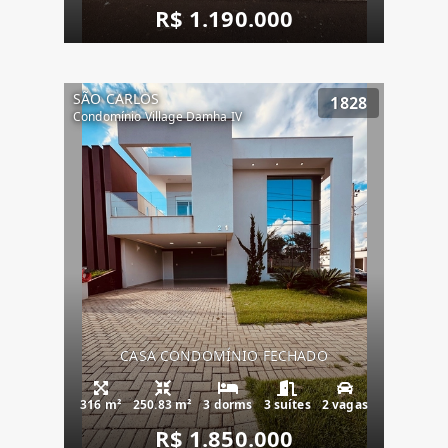
R$ 1.190.000
SÃO CARLOS
1828
Condomínio Village Damha IV
CASA CONDOMÍNIO FECHADO
316 m²
250.83 m²
3 dorms
3 suítes
2 vagas
R$ 1.850.000