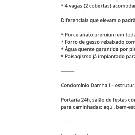
* 4 vagas (2 cobertas) acomoda
Diferenciais que elevam o padr
* Porcelanato premium em toda
* Forro de gesso rebaixado com
* Água quente garantida por pla
* Paisagismo já implantado par
⸻
Condomínio Damha I – estrutura 
Portaria 24h, salão de festas c
para caminhadas: aqui, bem-es
⸻