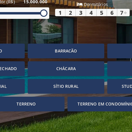
lor (R$)
15.000.000
Dormitórios
1
2
3
4
5
6
7
+
O
BARRACÃO
FECHADO
CHÁCARA
IAL
SÍTIO RURAL
STUD
TERRENO
TERRENO EM CONDOMÍNI