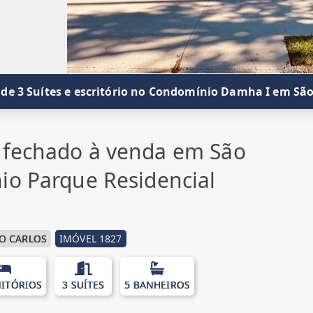
de 3 Suítes e escritório no Condomínio Damha I em São
 fechado à venda em São
io Parque Residencial
O CARLOS
IMÓVEL 1827
ITÓRIOS
3 SUÍTES
5 BANHEIROS