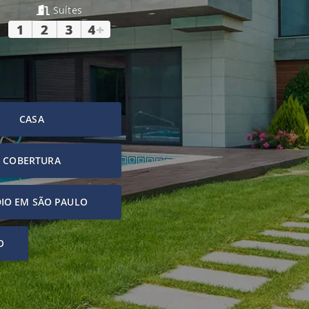
Suítes
1
2
3
4
+
CASA
COBERTURA
IO EM SÃO PAULO
O