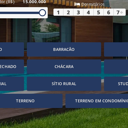
lor (R$)
15.000.000
Dormitórios
1
2
3
4
5
6
7
+
O
BARRACÃO
FECHADO
CHÁCARA
IAL
SÍTIO RURAL
STUD
TERRENO
TERRENO EM CONDOMÍNI