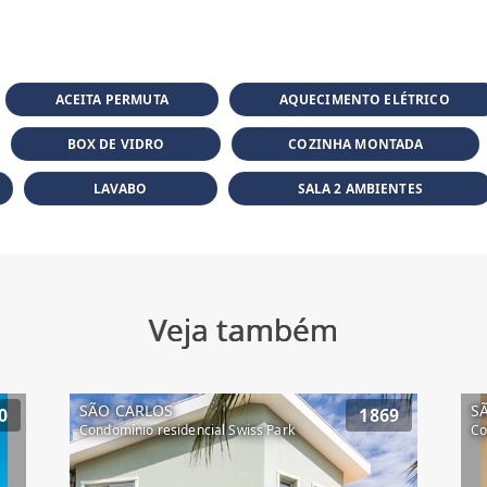
ACEITA PERMUTA
AQUECIMENTO ELÉTRICO
BOX DE VIDRO
COZINHA MONTADA
LAVABO
SALA 2 AMBIENTES
Veja também
SÃO CARLOS
S
0
1869
Condomínio residencial Swiss Park
Co