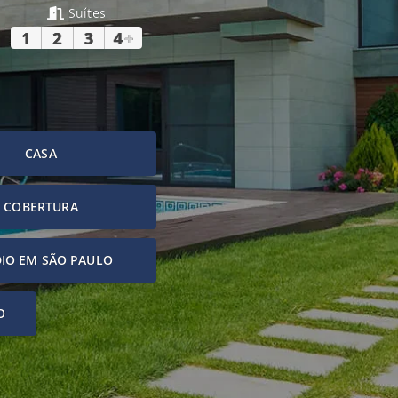
Suítes
1
2
3
4
+
CASA
COBERTURA
IO EM SÃO PAULO
O