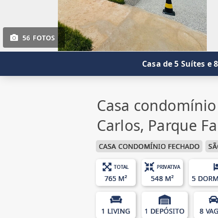
56 FOTOS
Casa de 5 Suítes e
Casa condomínio
Carlos, Parque Fa
CASA CONDOMÍNIO FECHADO
SÃ
TOTAL
PRIVATIVA
765 M²
548 M²
5 DORM
1 LIVING
1 DEPÓSITO
8 VA