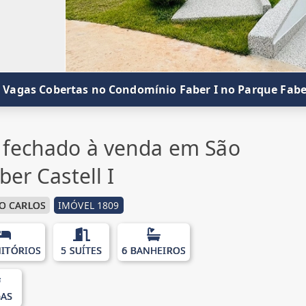
 8 Vagas Cobertas no Condomínio Faber I no Parque Fabe
 fechado à venda em São
ber Castell I
O CARLOS
IMÓVEL 1809
ITÓRIOS
5 SUÍTES
6 BANHEIROS
GAS