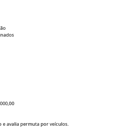
ção
inados
.000,00