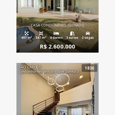
CASA CONDOMÍNIO FECHADO
497 m²
347 m²
4 dorms
3 suítes
2 vagas
R$ 2.600.000
SÃO CARLOS
1836
Condomínio Residencial Village Damha 3