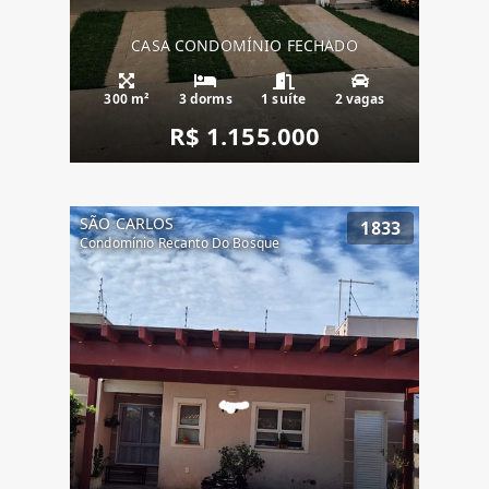
CASA CONDOMÍNIO FECHADO
300 m²
3 dorms
1 suíte
2 vagas
R$ 1.155.000
SÃO CARLOS
1833
Condomínio Recanto Do Bosque