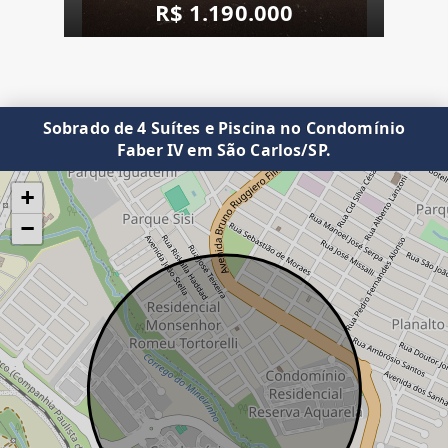
R$ 1.190.000
Sobrado de 4 Suítes e Piscina no Condomínio
Faber IV em São Carlos/SP.
+
−