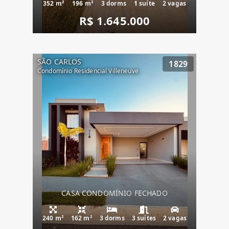
352 m²
196 m²
3 dorms
1 suíte
2 vagas
R$ 1.645.000
SÃO CARLOS
1829
Condomínio Residencial Villeneuve
CASA CONDOMÍNIO FECHADO
240 m²
162 m²
3 dorms
3 suítes
2 vagas