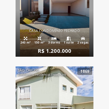
CASA CONDOMÍNIO FECHADO
240 m²
150 m²
3 dorms
1 suíte
2 vagas
R$ 1.200.000
SÃO CARLOS
1869
Condomínio residencial Swiss Park