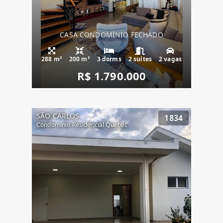
CASA CONDOMÍNIO FECHADO
288 m²
200 m²
3 dorms
2 suítes
2 vagas
R$ 1.790.000
SÃO CARLOS
1834
Condomínio Residencial Quebec