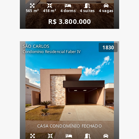
565 m²
418 m²
4 dorms
4 suítes
4 vagas
R$ 3.800.000
SÃO CARLOS
1830
Condomínio Residencial Faber IV
CASA CONDOMÍNIO FECHADO