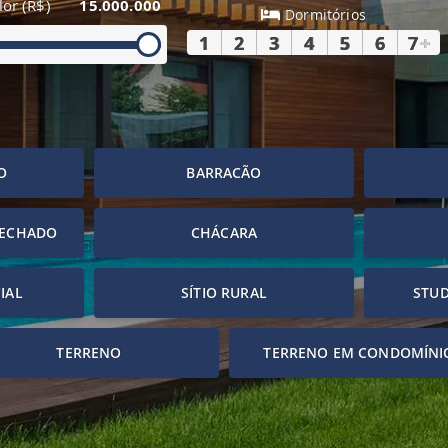
lor (R$)
15.000.000
Dormitórios
1
2
3
4
5
6
7
+
O
BARRACÃO
FECHADO
CHÁCARA
IAL
SÍTIO RURAL
STUD
TERRENO
TERRENO EM CONDOMÍNI