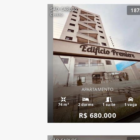
SÃO CARLOS
187
Centro
APARTAMENTO
74 m²
2 dorms
1 suíte
1 vaga
R$ 680.000