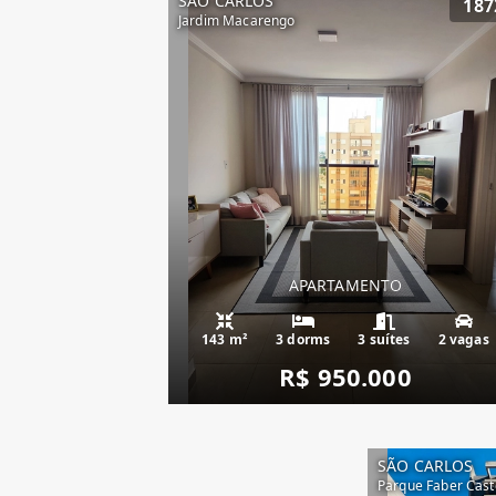
SÃO CARLOS
187
Jardim Macarengo
APARTAMENTO
143 m²
3 dorms
3 suítes
2 vagas
R$ 950.000
SÃO CARLOS
Parque Faber Caste