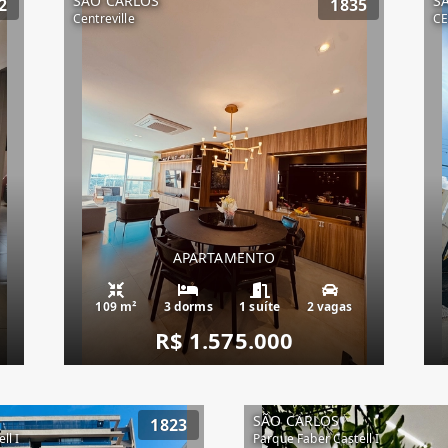
SÃO CARLOS
S
2
1835
Centreville
C
APARTAMENTO
109 m²
3 dorms
1 suíte
2 vagas
R$ 1.575.000
SÃO CARLOS
1823
ll I
Parque Faber Castell I