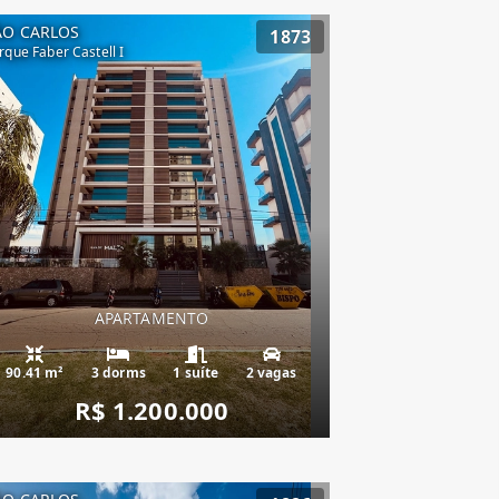
ÃO CARLOS
1873
rque Faber Castell I
APARTAMENTO
90.41 m²
3 dorms
1 suíte
2 vagas
R$ 1.200.000