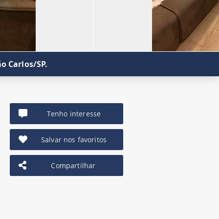
o Carlos/SP.
Tenho interesse
Salvar nos favoritos
Compartilhar