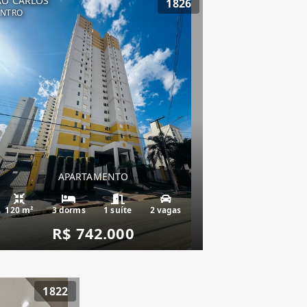
ÃO CARLOS
1826
ENTRO
APARTAMENTO
120 m²
3 dorms
1 suíte
2 vagas
R$ 742.000
1822