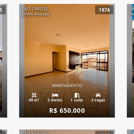
SÃO CARLOS
S
5
1874
Jardim Alvorada
Pa
APARTAMENTO
88 m²
3 dorms
1 suíte
2 vagas
R$ 650.000