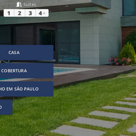
Suítes
1
2
3
4
+
CASA
COBERTURA
IO EM SÃO PAULO
O