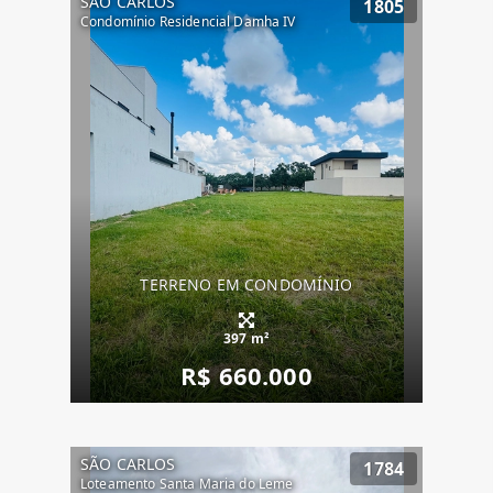
SÃO CARLOS
1805
Condomínio Residencial Damha IV
TERRENO EM CONDOMÍNIO
397 m²
R$ 660.000
SÃO CARLOS
1784
Loteamento Santa Maria do Leme