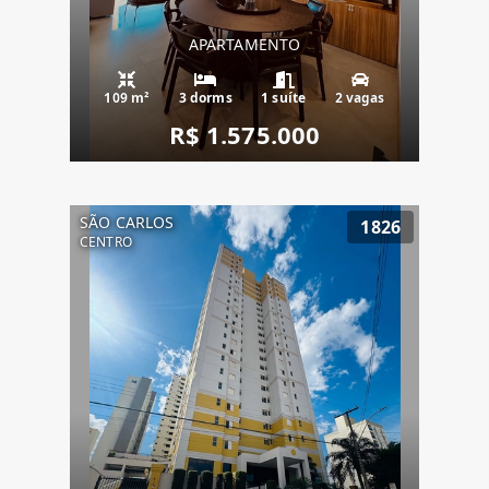
APARTAMENTO
109 m²
3 dorms
1 suíte
2 vagas
R$ 1.575.000
SÃO CARLOS
1826
CENTRO