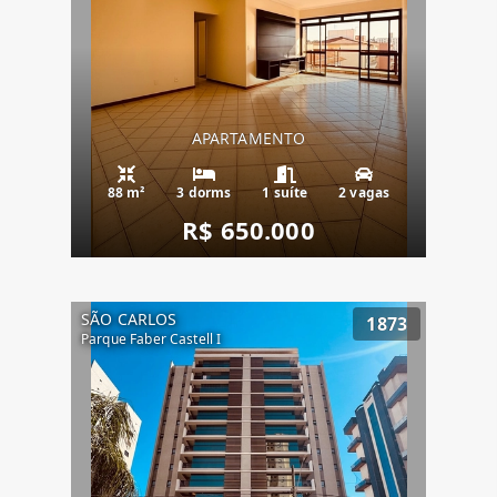
APARTAMENTO
88 m²
3 dorms
1 suíte
2 vagas
R$ 650.000
SÃO CARLOS
1873
Parque Faber Castell I