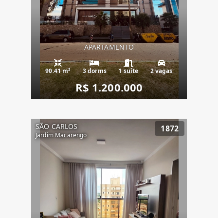
APARTAMENTO
90.41 m²
3 dorms
1 suíte
2 vagas
R$ 1.200.000
SÃO CARLOS
1872
Jardim Macarengo