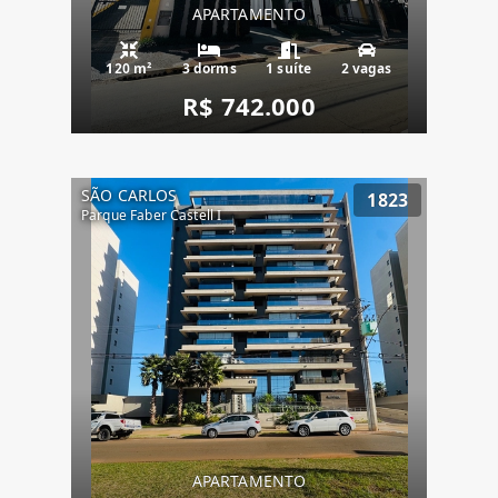
APARTAMENTO
120 m²
3 dorms
1 suíte
2 vagas
R$ 742.000
SÃO CARLOS
1823
Parque Faber Castell I
APARTAMENTO