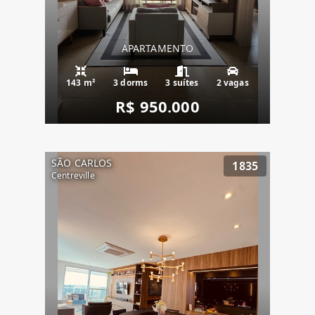
APARTAMENTO
143 m²
3 dorms
3 suítes
2 vagas
R$ 950.000
SÃO CARLOS
1835
Centreville