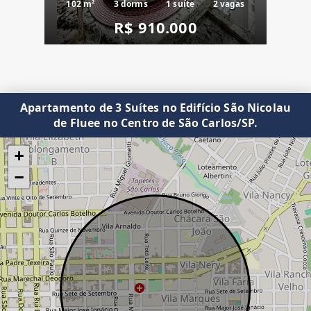
102 m²
3 dorms
1 suíte
2 vagas
R$ 910.000
Apartamento de 3 Suítes no Edifício São Nicolau
de Fluee no Centro de São Carlos/SP.
+
−