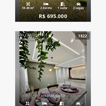
59.46 m²
2 dorms
1 suíte
2 vagas
R$ 695.000
SÃO CARLOS
1822
Parque Faber Castell I
APARTAMENTO