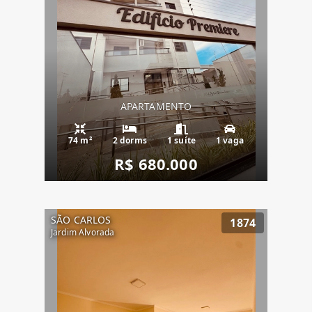
APARTAMENTO
74 m²
2 dorms
1 suíte
1 vaga
R$ 680.000
SÃO CARLOS
1874
Jardim Alvorada