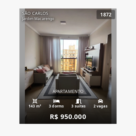
SÃO CARLOS
1872
Jardim Macarengo
APARTAMENTO
143 m²
3 dorms
3 suítes
2 vagas
R$ 950.000