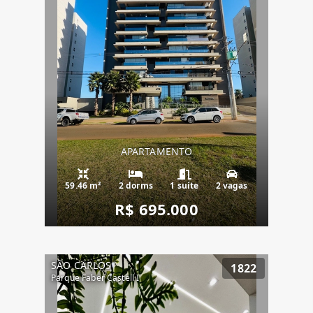
APARTAMENTO
59.46 m²
2 dorms
1 suíte
2 vagas
R$ 695.000
SÃO CARLOS
1822
Parque Faber Castell I