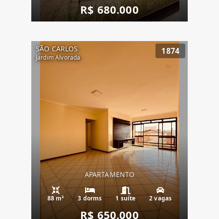
R$ 680.000
SÃO CARLOS
1874
Jardim Alvorada
APARTAMENTO
88 m²
3 dorms
1 suíte
2 vagas
R$ 650.000