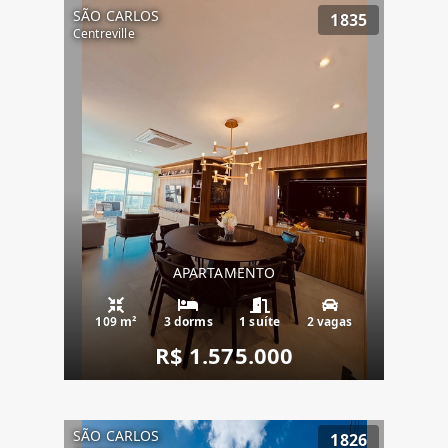
SÃO CARLOS
1835
Centreville
APARTAMENTO
109 m²
3 dorms
1 suíte
2 vagas
R$ 1.575.000
SÃO CARLOS
1826