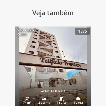
Veja também
SÃO CARLOS
1875
Centro
APARTAMENTO
74 m²
2 dorms
1 suíte
1 vaga