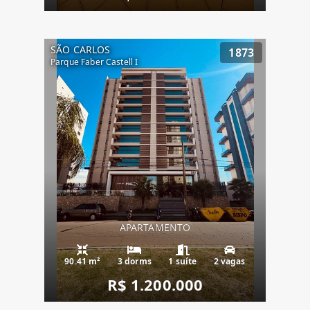
SÃO CARLOS
1873
Parque Faber Castell I
APARTAMENTO
90.41 m²
3 dorms
1 suíte
2 vagas
R$ 1.200.000