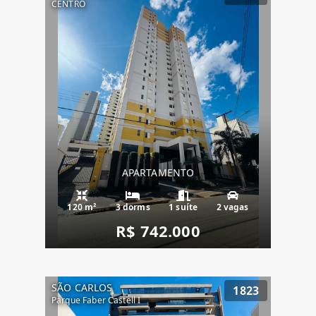
CENTRO
APARTAMENTO
120 m²
3 dorms
1 suíte
2 vagas
R$ 742.000
SÃO CARLOS
1823
Parque Faber Castell I