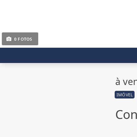
0 FOTOS
à ve
IMÓVEL
Con