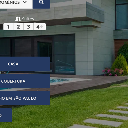
DOMÍNIOS
Suítes
1
2
3
4
+
CASA
COBERTURA
IO EM SÃO PAULO
O