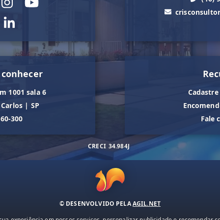
crisconsult
 conhecer
Rec
m 1001 sala 6
Cadastre
 Carlos
|
SP
Encomende
560-300
Fale 
CRECI
34.984J
© DESENVOLVIDO PELA
AGIL.NET
ua experiência em nossos serviços, personalizar publicidade e recomendar con