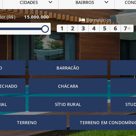
CIDADES
BAIRROS
CON
lor (R$)
15.000.000
Dormitórios
1
2
3
4
5
6
7
+
O
BARRACÃO
FECHADO
CHÁCARA
IAL
SÍTIO RURAL
STUD
TERRENO
TERRENO EM CONDOMÍNI