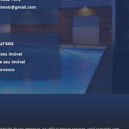
orimob@gmail.com
ursos
 seu imóvel
 seu imóvel
conosco
teúdo de seu interesse. Ao utilizar nossos serviços, você concorda com