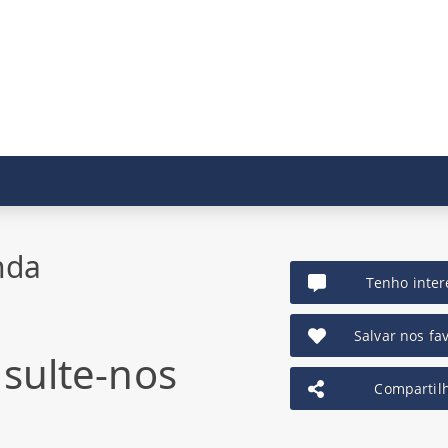
nda
Tenho inter
Salvar nos fav
sulte-nos
Compartil