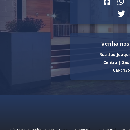
Venha nos
Rua São Joaqui
Centro
|
São
CEP: 13
Nós usamos cookies e outras tecnologias semelhantes para melhorar a s