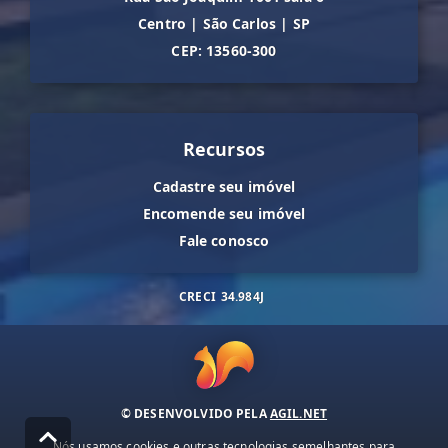
Centro
|
São Carlos
|
SP
CEP: 13560-300
Recursos
Cadastre seu imóvel
Encomende seu imóvel
Fale conosco
CRECI
34.984J
© DESENVOLVIDO PELA
AGIL.NET
Nós usamos cookies e outras tecnologias semelhantes para