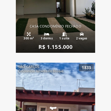
CASA CONDOMÍNIO FECHADO
300 m²
3 dorms
1 suíte
2 vagas
R$ 1.155.000
SÃO CARLOS
1833
Condomínio Recanto Do Bosque