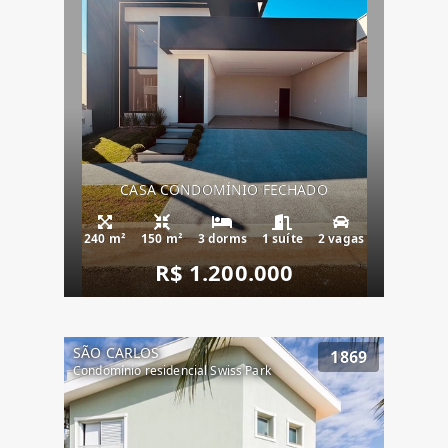
CASA CONDOMÍNIO FECHADO
240 m²
150 m²
3 dorms
1 suíte
2 vagas
R$ 1.200.000
SÃO CARLOS
1869
Condomínio residencial Swiss Park