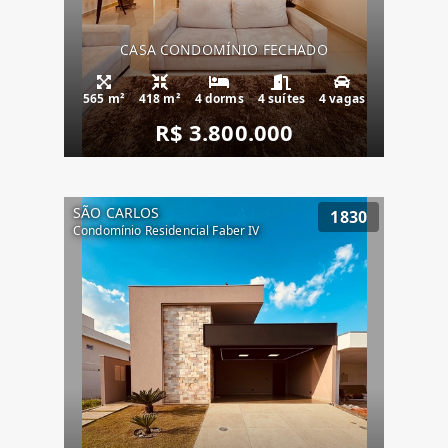
CASA CONDOMÍNIO FECHADO
565 m²
418 m²
4 dorms
4 suítes
4 vagas
R$ 3.800.000
SÃO CARLOS
1830
Condomínio Residencial Faber IV