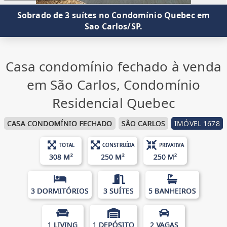
Sobrado de 3 suítes no Condomínio Quebec em
Sao Carlos/SP.
Casa condomínio fechado à venda
em São Carlos, Condomínio
Residencial Quebec
CASA CONDOMÍNIO FECHADO
SÃO CARLOS
IMÓVEL 1678
TOTAL
CONSTRUÍDA
PRIVATIVA
308 M²
250 M²
250 M²
3 DORMITÓRIOS
3 SUÍTES
5 BANHEIROS
1 LIVING
1 DEPÓSITO
2 VAGAS