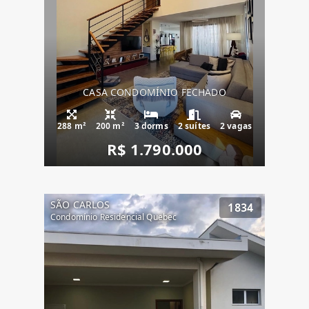
CASA CONDOMÍNIO FECHADO
288 m²
200 m²
3 dorms
2 suítes
2 vagas
R$ 1.790.000
SÃO CARLOS
1834
Condomínio Residencial Quebec