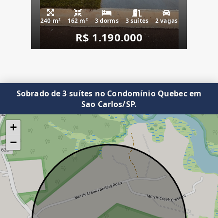
240 m²
162 m²
3 dorms
3 suítes
2 vagas
R$ 1.190.000
Sobrado de 3 suítes no Condomínio Quebec em
Sao Carlos/SP.
+
−