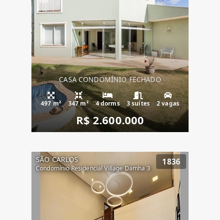
CASA CONDOMÍNIO FECHADO
497 m²
347 m²
4 dorms
3 suítes
2 vagas
R$ 2.600.000
SÃO CARLOS
1836
Condomínio Residencial Village Damha 3