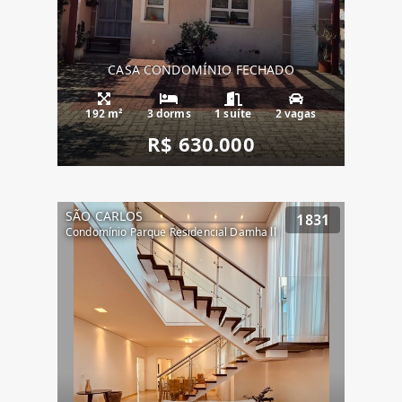
CASA CONDOMÍNIO FECHADO
192 m²
3 dorms
1 suíte
2 vagas
R$ 630.000
SÃO CARLOS
1831
Condomínio Parque Residencial Damha ll