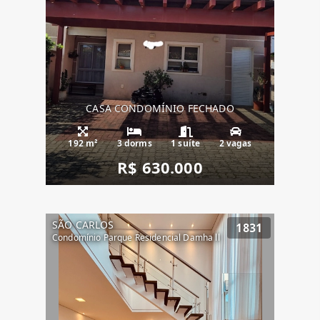
CASA CONDOMÍNIO FECHADO
192 m²
3 dorms
1 suíte
2 vagas
R$ 630.000
SÃO CARLOS
1831
Condomínio Parque Residencial Damha ll