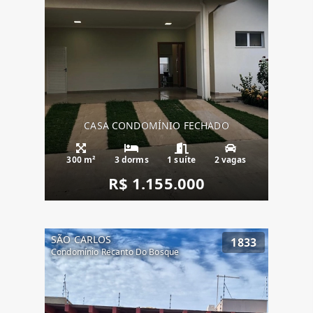
CASA CONDOMÍNIO FECHADO
300 m²
3 dorms
1 suíte
2 vagas
R$ 1.155.000
SÃO CARLOS
1833
Condomínio Recanto Do Bosque