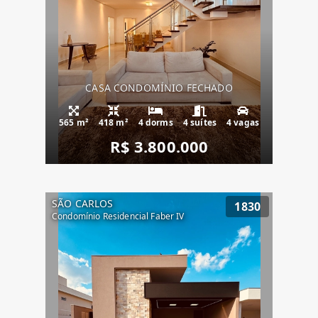
CASA CONDOMÍNIO FECHADO
565 m²
418 m²
4 dorms
4 suítes
4 vagas
R$ 3.800.000
SÃO CARLOS
1830
Condomínio Residencial Faber IV