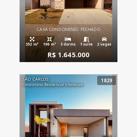
CASA CONDOMÍNIO FECHADO
352 m²
196 m²
3 dorms
1 suíte
2 vagas
R$ 1.645.000
SÃO CARLOS
1829
Condomínio Residencial Villeneuve