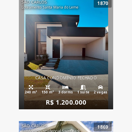
SÃO CARLOS
1870
Loteamento Santa Maria do Leme
CASA CONDOMÍNIO FECHADO
240 m²
150 m²
3 dorms
1 suíte
2 vagas
R$ 1.200.000
SÃO CARLOS
1869
Condomínio residencial Swiss Park