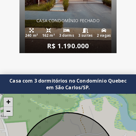
CASA CONDOMÍNIO FECHADO
240 m²
162 m²
3 dorms
3 suítes
2 vagas
R$ 1.190.000
Casa com 3 dormitórios no Condomínio Quebec
em São Carlos/SP.
+
−