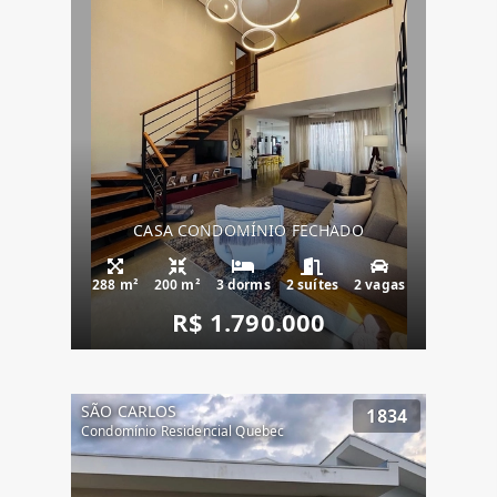
CASA CONDOMÍNIO FECHADO
288 m²
200 m²
3 dorms
2 suítes
2 vagas
R$ 1.790.000
SÃO CARLOS
1834
Condomínio Residencial Quebec