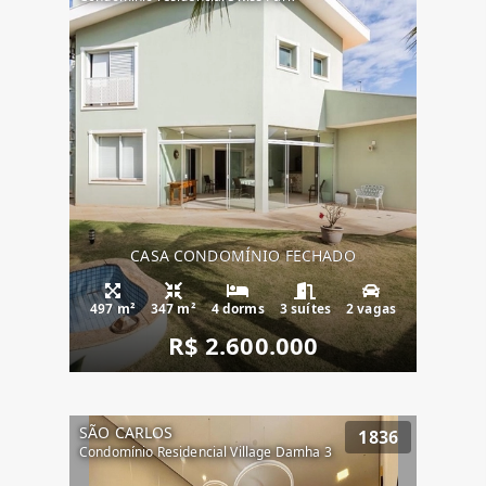
CASA CONDOMÍNIO FECHADO
497 m²
347 m²
4 dorms
3 suítes
2 vagas
R$ 2.600.000
SÃO CARLOS
1836
Condomínio Residencial Village Damha 3