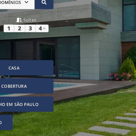
DOMÍNIOS
Suítes
1
2
3
4
+
CASA
COBERTURA
IO EM SÃO PAULO
O