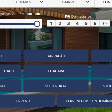
CIDADES
BAIRROS
CON
lor (R$)
15.000.000
Dormitórios
1
2
3
4
5
6
7
+
O
BARRACÃO
FECHADO
CHÁCARA
IAL
SÍTIO RURAL
STUD
TERRENO
TERRENO EM CONDOMÍNI