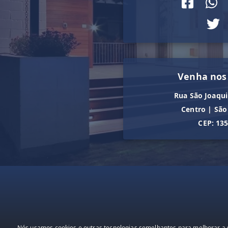
Venha nos
Rua São Joaqui
Centro
|
São
CEP: 13
Nós usamos cookies e outras tecnologias semelhantes para melhorar a s