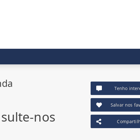
nda
Tenho inter
Salvar nos fav
sulte-nos
Compartil