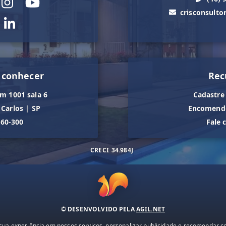
crisconsult
 conhecer
Rec
m 1001 sala 6
Cadastre
 Carlos
|
SP
Encomende
560-300
Fale 
CRECI
34.984J
© DESENVOLVIDO PELA
AGIL.NET
ua experiência em nossos serviços, personalizar publicidade e recomendar con