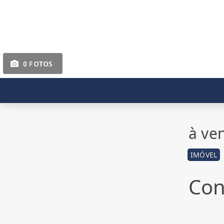
0 FOTOS
à ve
IMÓVEL
Con