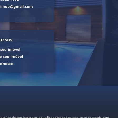
orimob@gmail.com
ursos
 seu imóvel
 seu imóvel
conosco
teúdo de seu interesse. Ao utilizar nossos serviços, você concorda com