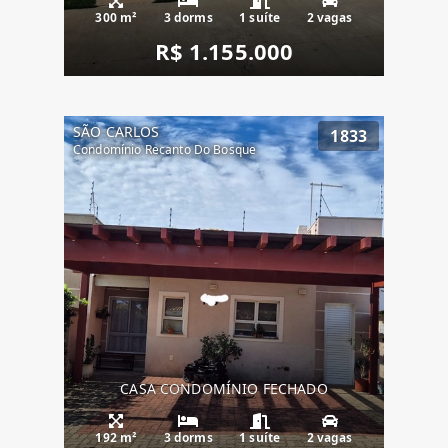
300 m²
3 dorms
1 suíte
2 vagas
R$ 1.155.000
SÃO CARLOS
1833
Condomínio Recanto Do Bosque
CASA CONDOMÍNIO FECHADO
192 m²
3 dorms
1 suíte
2 vagas