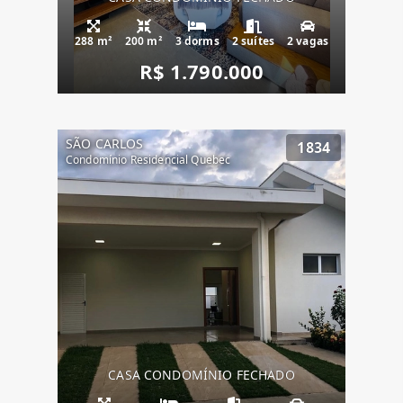
288 m²
200 m²
3 dorms
2 suítes
2 vagas
R$ 1.790.000
SÃO CARLOS
1834
Condomínio Residencial Quebec
CASA CONDOMÍNIO FECHADO