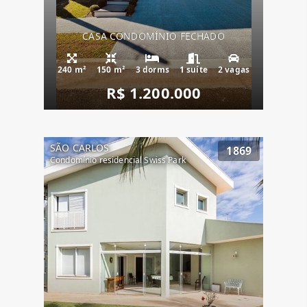
CASA CONDOMÍNIO FECHADO
240 m²
150 m²
3 dorms
1 suíte
2 vagas
R$ 1.200.000
SÃO CARLOS
1869
Condomínio residencial Swiss Park