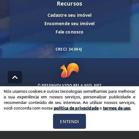
Recursos
Cadastre seu imóvel
Encomende seu imóvel
Fale conosco
CRECI
34.984J
© DESENVOLVIDO PELA
AGIL.NET
Nós usamos cookies e outras tecnologias semelhantes para melhorar
Nós usamos cookies e outras tecnologias semelhantes para
a sua experiência em nossos serviços, personalizar publicidade e
melhorar a sua experiência em nossos serviços, personalizar
recomendar conteúdo de seu interesse. Ao utilizar nossos serviços,
publicidade e recomendar conteúdo de seu interesse. Ao utilizar
você concorda com nossa
política de privacidade
e
termos de uso
.
nossos serviços, você concorda com nossa política de privacidade e
termos de uso.
ENTENDI
Política de Privacidade
Termos de uso