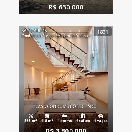
R$ 630.000
SÃO CARLOS
1831
Condomínio Parque Residencial Damha ll
CASA CONDOMÍNIO FECHADO
565 m²
418 m²
4 dorms
4 suítes
4 vagas
R$ 3.800.000