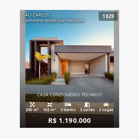
SÃO CARLOS
1829
Condomínio Residencial Villeneuve
CASA CONDOMÍNIO FECHADO
240 m²
162 m²
3 dorms
3 suítes
2 vagas
R$ 1.190.000