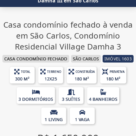
Damha III em São Carlos
Casa condomínio fechado à venda
em São Carlos, Condomínio
Residencial Village Damha 3
CASA CONDOMÍNIO FECHADO
SÃO CARLOS
IMÓVEL 1603
TOTAL
TERRENO
CONSTRUÍDA
PRIVATIVA
300 M²
12X25
180 M²
180 M²
3 DORMITÓRIOS
3 SUÍTES
4 BANHEIROS
1 LIVING
1 VAGA