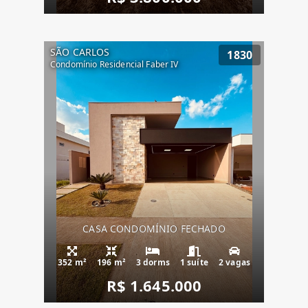
SÃO CARLOS
1830
Condomínio Residencial Faber IV
CASA CONDOMÍNIO FECHADO
352 m²
196 m²
3 dorms
1 suíte
2 vagas
R$ 1.645.000