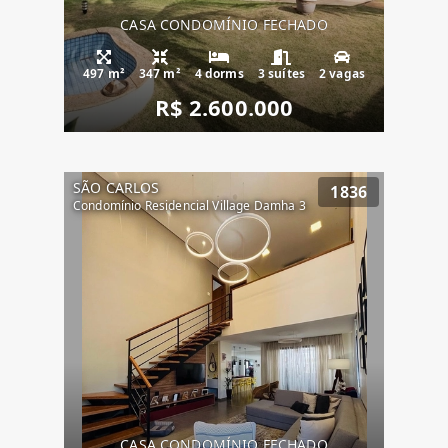
CASA CONDOMÍNIO FECHADO
497 m²
347 m²
4 dorms
3 suítes
2 vagas
R$ 2.600.000
SÃO CARLOS
1836
Condomínio Residencial Village Damha 3
CASA CONDOMÍNIO FECHADO