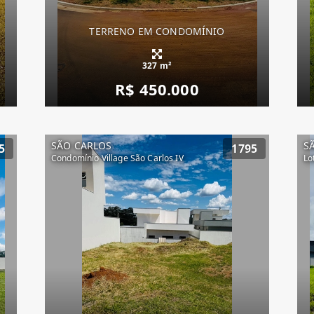
TERRENO EM CONDOMÍNIO
327 m²
R$ 450.000
SÃO CARLOS
S
5
1795
Condomínio Village São Carlos IV
Lo