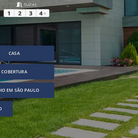
Suítes
1
2
3
4
+
CASA
COBERTURA
IO EM SÃO PAULO
O