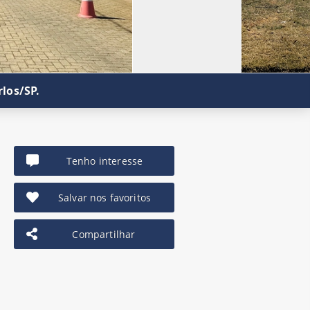
los/SP.
Tenho interesse
Salvar nos favoritos
Compartilhar