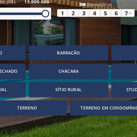
lor (R$)
15.000.000
Dormitórios
1
2
3
4
5
6
7
+
O
BARRACÃO
FECHADO
CHÁCARA
IAL
SÍTIO RURAL
STUD
TERRENO
TERRENO EM CONDOMÍNI