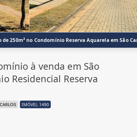
o de 250m² no Condomínio Reserva Aquarela em São Car
omínio à venda em São
io Residencial Reserva
 CARLOS
IMÓVEL 1490