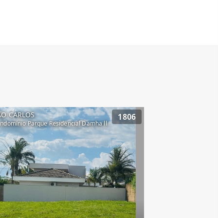
ÃO CARLOS
1806
ndomínio Parque Residencial Damha ll