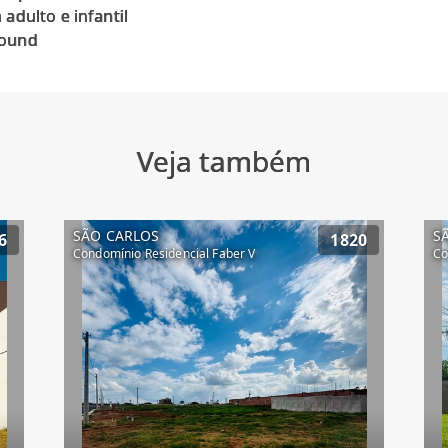
 adulto e infantil
Veja também
SÃO CARLOS
S
6
1820
Condomínio Residencial Faber V
Co