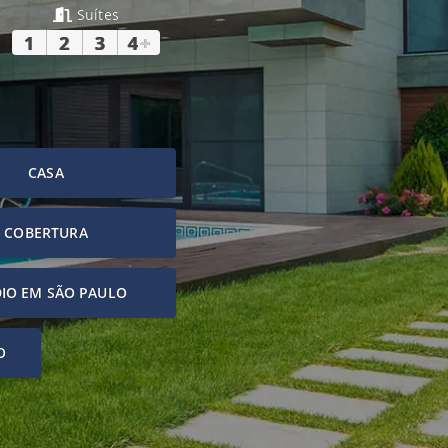
Suítes
1
2
3
4
+
CASA
COBERTURA
IO EM SÃO PAULO
O