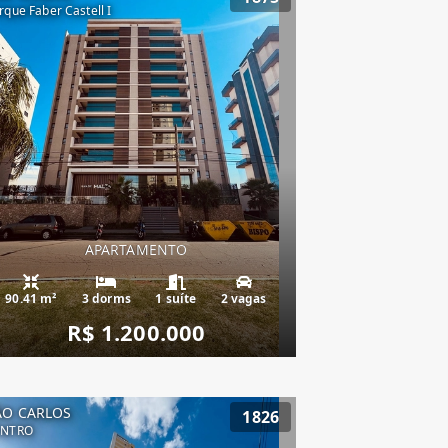
rque Faber Castell I
APARTAMENTO
90.41 m²
3 dorms
1 suíte
2 vagas
R$ 1.200.000
ÃO CARLOS
1826
ENTRO