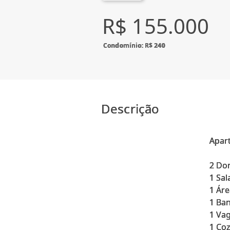
R$ 155.000
Condomínio: R$ 240
Descrição
Apar
2 Do
1 Sa
1 Áre
1 Ban
1 Va
1 Co