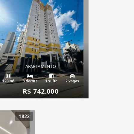
APARTAMENTO
120 m²
3 dorms
1 suíte
2 vagas
R$ 742.000
1822