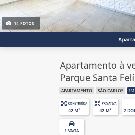
14 FOTOS
Aparta
Apartamento à ve
Parque Santa Felí
APARTAMENTO
SÃO CARLOS
IM
CONSTRUÍDA
PRIVATIVA
42 M²
42 M²
2 DO
1 VAGA