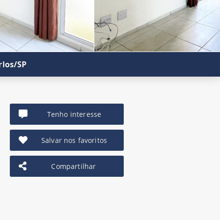
rlos/SP
Tenho interesse
Salvar nos favoritos
Compartilhar