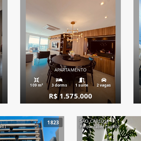
APARTAMENTO
109 m²
3 dorms
1 suíte
2 vagas
R$ 1.575.000
SÃO CARLOS
1823
ll I
Parque Faber Castell I