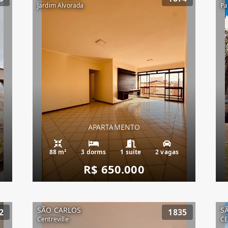
Jardim Alvorada
Pa
APARTAMENTO
88 m²
3 dorms
1 suíte
2 vagas
R$ 650.000
SÃO CARLOS
S
2
1835
Centreville
C