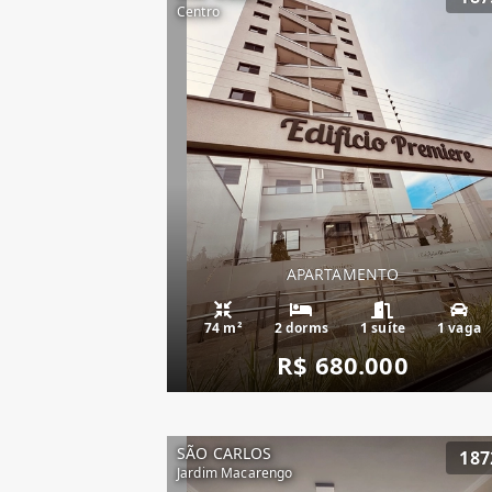
Centro
APARTAMENTO
74 m²
2 dorms
1 suíte
1 vaga
R$ 680.000
SÃO CARLOS
187
Jardim Macarengo