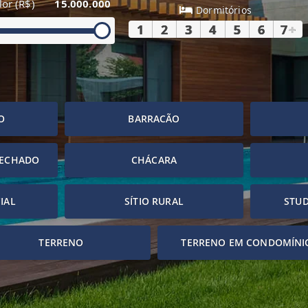
lor (R$)
15.000.000
Dormitórios
1
2
3
4
5
6
7
+
O
BARRACÃO
FECHADO
CHÁCARA
IAL
SÍTIO RURAL
STUD
TERRENO
TERRENO EM CONDOMÍNI