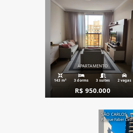
APARTAMENTO
143 m²
3 dorms
3 suítes
2 vagas
R$ 950.000
SÃO CARLOS
Parque Faber Caste