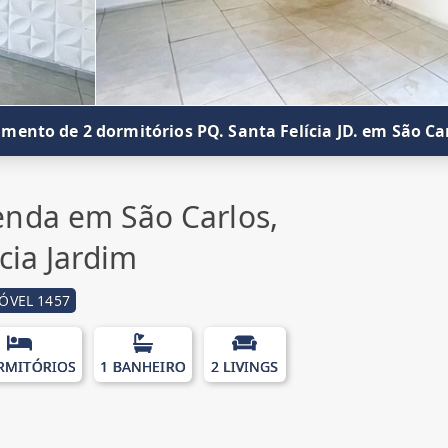
mento de 2 dormitórios PQ. Santa Felícia JD. em São Ca
nda em São Carlos,
cia Jardim
ÓVEL 1457
RMITÓRIOS
1 BANHEIRO
2 LIVINGS