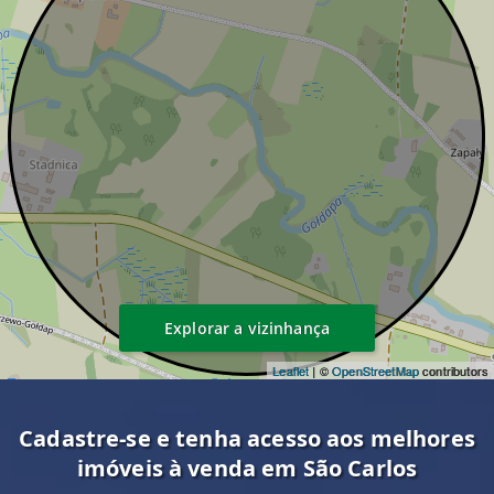
Explorar a vizinhança
Leaflet
| ©
OpenStreetMap
contributors
Cadastre-se e tenha acesso aos melhores
imóveis à venda em São Carlos