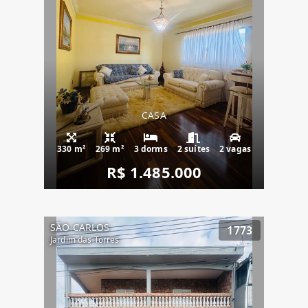
CASA
330 m²
269 m²
3 dorms
2 suítes
2 vagas
R$ 1.485.000
SÃO CARLOS
1773
Jardim das Torres