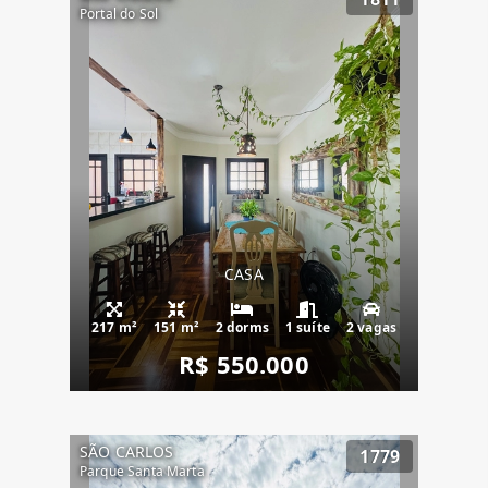
Portal do Sol
CASA
217 m²
151 m²
2 dorms
1 suíte
2 vagas
R$ 550.000
SÃO CARLOS
1779
Parque Santa Marta