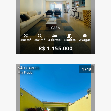
CASA
360 m²
250 m²
3 dorms
3 suítes
2 vagas
R$ 1.155.000
SÃO CARLOS
1748
Vila Prado