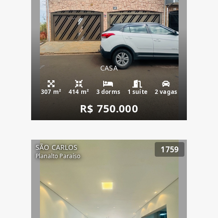
CASA
307 m²
414 m²
3 dorms
1 suíte
2 vagas
R$ 750.000
SÃO CARLOS
1759
Planalto Paraíso