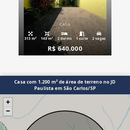
CASA
313 m²
143 m²
2 dorms
1 suíte
2 vagas
R$ 640.000
Casa com 1.200 m² de área de terreno no JD
Paulista em São Carlos/SP
+
−