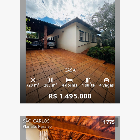
CASA
720 m²
285 m²
4 dorms
1 suíte
4 vagas
R$ 1.495.000
SÃO CARLOS
1775
Planalto Paraíso