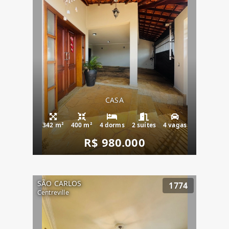
CASA
342 m²
400 m²
4 dorms
2 suítes
4 vagas
R$ 980.000
SÃO CARLOS
1774
Centreville