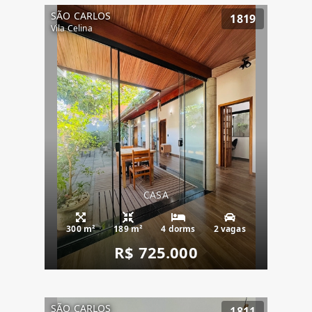
SÃO CARLOS
1819
Vila Celina
CASA
300 m²
189 m²
4 dorms
2 vagas
R$ 725.000
SÃO CARLOS
1811