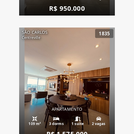
R$ 950.000
SÃO CARLOS
1835
Centreville
APARTAMENTO
109 m²
3 dorms
1 suíte
2 vagas
R$ 1.575.000