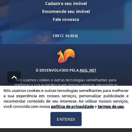
Cadastre seu imóvel
Encomende seu imóvel
Fale conosco
CRECI
34.984J
© DESENVOLVIDO PELA
AGIL.NET
Nós usamos cookies e outras tecnologias semelhantes para
melhorar a sua experiência em nossos serviços, personalizar
publicidade e recomendar conteúdo de seu interesse. Ao utilizar
Nós usamos cookies e outras tecnologias semelhantes para melhorar
nossos serviços, você concorda com nossa política de privacidade e
a sua experiência em nossos serviços, personalizar publicidade e
termos de uso.
recomendar conteúdo de seu interesse. Ao utilizar nossos serviços,
você concorda com nossa
política de privacidade
e
termos de uso
.
Política de Privacidade
Termos de uso
ENTENDI