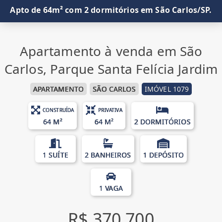
Apto de 64m² com 2 dormitórios em São Carlos/SP.
Apartamento à venda em São
Carlos, Parque Santa Felícia Jardim
APARTAMENTO
SÃO CARLOS
IMÓVEL 1079
CONSTRUÍDA
PRIVATIVA
64 M²
64 M²
2 DORMITÓRIOS
1 SUÍTE
2 BANHEIROS
1 DEPÓSITO
1 VAGA
R$ 370.700