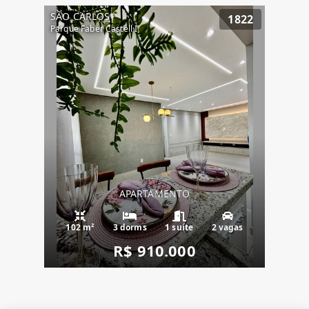
SÃO CARLOS
1822
Parque Faber Castell I
APARTAMENTO
102 m²
3 dorms
1 suíte
2 vagas
R$ 910.000