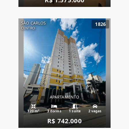
SÃO CARLOS
1826
CENTRO
APARTAMENTO
120 m²
3 dorms
1 suíte
2 vagas
R$ 742.000