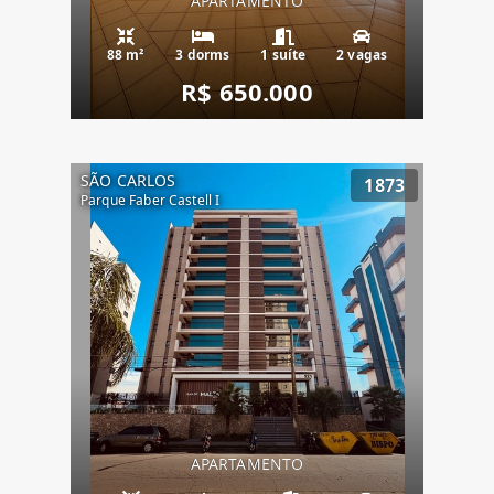
APARTAMENTO
88 m²
3 dorms
1 suíte
2 vagas
R$ 650.000
SÃO CARLOS
1873
Parque Faber Castell I
APARTAMENTO