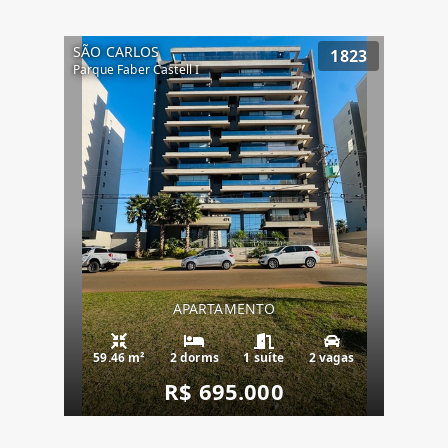
SÃO CARLOS
1823
Parque Faber Castell I
APARTAMENTO
59.46 m²
2 dorms
1 suíte
2 vagas
R$ 695.000