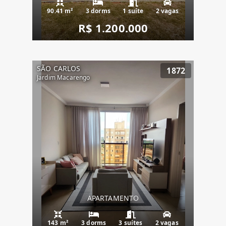
90.41 m²
3 dorms
1 suíte
2 vagas
R$ 1.200.000
SÃO CARLOS
1872
Jardim Macarengo
APARTAMENTO
143 m²
3 dorms
3 suítes
2 vagas